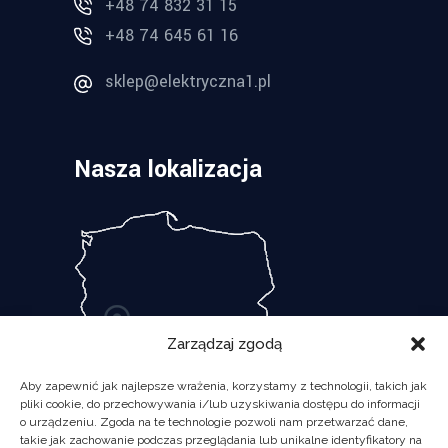
+48 74 832 31 15
+48 74 645 61 16
sklep@elektryczna1.pl
Nasza lokalizacja
Zarządzaj zgodą
Aby zapewnić jak najlepsze wrażenia, korzystamy z technologii, takich jak
pliki cookie, do przechowywania i/lub uzyskiwania dostępu do informacji
o urządzeniu. Zgoda na te technologie pozwoli nam przetwarzać dane,
takie jak zachowanie podczas przeglądania lub unikalne identyfikatory na