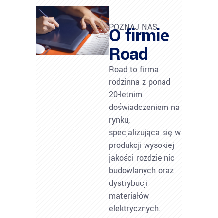
POZNAJ NAS
O firmie
Road
Road to firma
rodzinna z ponad
20-letnim
doświadczeniem na
rynku,
specjalizująca się w
produkcji wysokiej
jakości rozdzielnic
budowlanych oraz
dystrybucji
materiałów
elektrycznych.