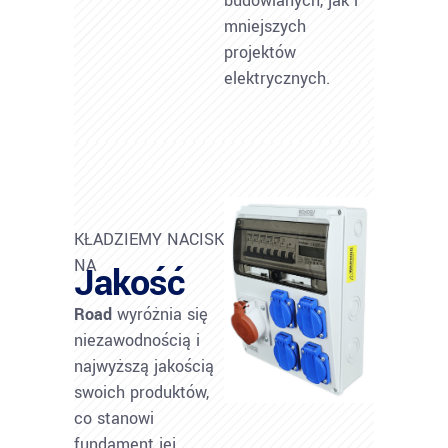
budowlanych, jak i
mniejszych
projektów
elektrycznych.
KŁADZIEMY NACISK
NA
Jakość
Road
wyróżnia się
niezawodnością i
najwyższą jakością
swoich produktów,
co stanowi
fundament jej