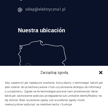
sklep@elektryczna1.pl
Nuestra ubicación
Zarządzaj zgodą
Aby zapewnić jak najlepsze wrażenia, korzystamy z technologii, takich jak
pliki cookie, do przechowywania i/lub uzyskiwania dostępu do informacji
o urządzeniu. Zgoda na te technologie pozwoli nam przetwarzać dane,
takie jak zachowanie podczas przeglądania lub unikalne identyfikatory na
tej stronie. Brak wyrażenia zgody lub wycofanie zgody może
niekorzystnie wpłynąć na niektóre cechy i funkcje.