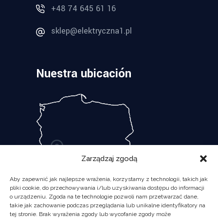
+48 74 645 61 16
sklep@elektryczna1.pl
Nuestra ubicación
Zarządzaj zgodą
Aby zapewnić jak najlepsze wrażenia, korzystamy z technologii, takich jak
pliki cookie, do przechowywania i/lub uzyskiwania dostępu do informacji
o urządzeniu. Zgoda na te technologie pozwoli nam przetwarzać dane,
takie jak zachowanie podczas przeglądania lub unikalne identyfikatory na
tej stronie. Brak wyrażenia zgody lub wycofanie zgody może