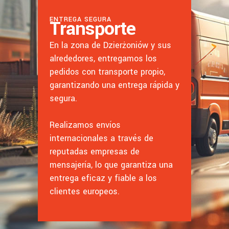
ENTREGA SEGURA
Transporte
En la zona de Dzierżoniów y sus
alrededores, entregamos los
pedidos con transporte propio,
garantizando una entrega rápida y
segura.
Realizamos envíos
internacionales a través de
reputadas empresas de
mensajería, lo que garantiza una
entrega eficaz y fiable a los
clientes europeos.