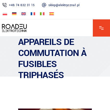
+48 74 832 31 15
sklep@elektryczna1.pl
Lun – Ven : 7h00 – 16h00 | Sam : 8h00 – 13h00 | Dim : Fermé
APPAREILS DE
COMMUTATION À
FUSIBLES
TRIPHASÉS