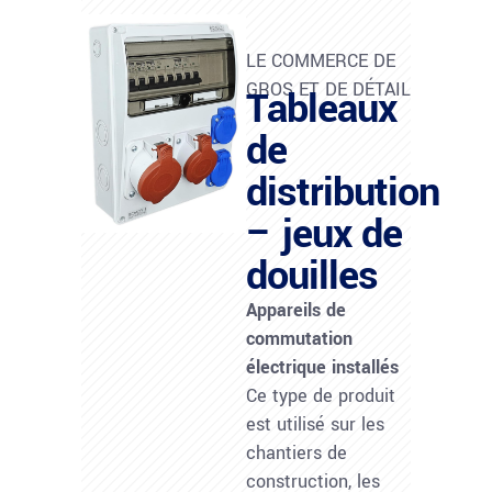
LE COMMERCE DE
GROS ET DE DÉTAIL
Tableaux
de
distribution
– jeux de
douilles
Appareils de
commutation
électrique installés
Ce type de produit
est utilisé sur les
chantiers de
construction, les