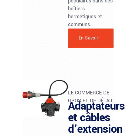
populaires dans des
boîtiers
hermétiques et
communs.
En Savoir
Plus
LE COMMERCE DE
GROS ET DE DÉTAIL
Adaptateurs
et câbles
d’extension