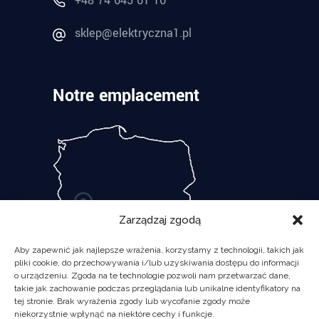
+48 74 645 61 16
sklep@elektryczna1.pl
Notre emplacement
Zarządzaj zgodą
Aby zapewnić jak najlepsze wrażenia, korzystamy z technologii, takich jak
pliki cookie, do przechowywania i/lub uzyskiwania dostępu do informacji
o urządzeniu. Zgoda na te technologie pozwoli nam przetwarzać dane,
takie jak zachowanie podczas przeglądania lub unikalne identyfikatory na
tej stronie. Brak wyrażenia zgody lub wycofanie zgody może
niekorzystnie wpłynąć na niektóre cechy i funkcje.