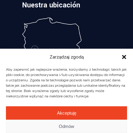
Nuestra ubicación
Zarządzaj zgodą
Aby zapewnić jak najlepsze wrażenia, korzystamy z technologii, takich jak
pliki cookie, do przechowywania i/lub uzyskiwania dostępu do informacji
o urządzeniu. Zgoda na te technologie pozwoli nam przetwarzać dane,
takie jak zachowanie podczas przeglądania lub unikalne identyfikatory na
tej stronie. Brak wyrażenia zgody lub wycofanie zgody może
niekorzystnie wpłynąć na niektóre cechy i funkcje.
Akceptuję
Odmów