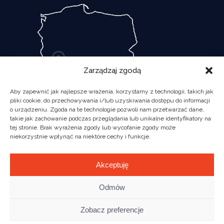
Zarządzaj zgodą
Aby zapewnić jak najlepsze wrażenia, korzystamy z technologii, takich jak
pliki cookie, do przechowywania i/lub uzyskiwania dostępu do informacji
o urządzeniu. Zgoda na te technologie pozwoli nam przetwarzać dane,
takie jak zachowanie podczas przeglądania lub unikalne identyfikatory na
tej stronie. Brak wyrażenia zgody lub wycofanie zgody może
niekorzystnie wpłynąć na niektóre cechy i funkcje.
Akceptuję
Odmów
Zobacz preferencje